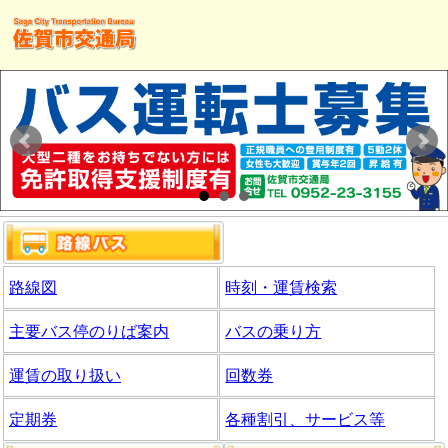
路線図
時刻・運賃検索
主要バス停のりば案内
バスの乗り方
運賃の取り扱い
回数券
定期券
各種割引、サービス等